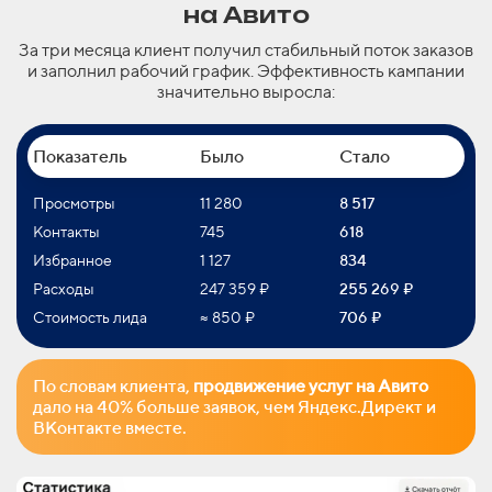
на Авито
За три месяца клиент получил стабильный поток заказов
и заполнил рабочий график. Эффективность кампании
значительно выросла:
Показатель
Было
Стало
Просмотры
11 280
8 517
Контакты
745
618
Избранное
1 127
834
Расходы
247 359 ₽
255 269 ₽
Стоимость лида
≈ 850 ₽
706 ₽
По словам клиента,
продвижение услуг на Авито
дало на 40% больше заявок, чем Яндекс.Директ и
ВКонтакте вместе.